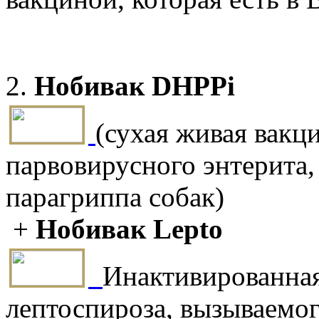
2.
Нобивак DHPPi
(сухая живая вакц
парвовирусного энтерита
парагриппа собак)
+
Нобивак Lepto
Инактивированная
лептоспироза, вызываемого